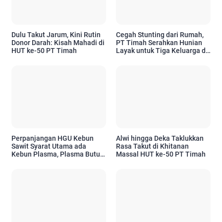
Dulu Takut Jarum, Kini Rutin
Cegah Stunting dari Rumah,
Donor Darah: Kisah Mahadi di
PT Timah Serahkan Hunian
HUT ke-50 PT Timah
Layak untuk Tiga Keluarga di
Pangkalpinang
Perpanjangan HGU Kebun
Alwi hingga Deka Taklukkan
Sawit Syarat Utama ada
Rasa Takut di Khitanan
Kebun Plasma, Plasma Butuh
Massal HUT ke-50 PT Timah
CPCL, Bupati Menetapkan
CPCL Siapa Punya Peran
Penting