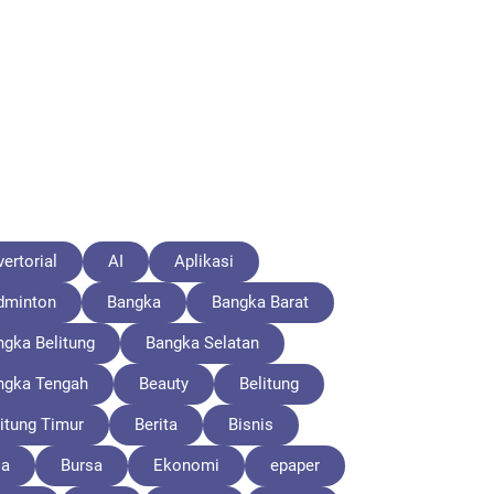
ertorial
AI
Aplikasi
dminton
Bangka
Bangka Barat
ngka Belitung
Bangka Selatan
ngka Tengah
Beauty
Belitung
itung Timur
Berita
Bisnis
la
Bursa
Ekonomi
epaper