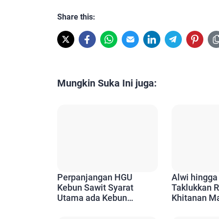
Share this:
Mungkin Suka Ini juga:
Perpanjangan HGU
Alwi hingga
Kebun Sawit Syarat
Taklukkan R
Utama ada Kebun
Khitanan M
Plasma, Plasma Butuh
50 PT Tima
CPCL, Bupati