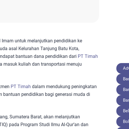
 Imam untuk melanjutkan pendidikan ke
muda asal Kelurahan Tanjung Batu Kota,
ndapat bantuan dana pendidikan dari
PT Timah
a masuk kuliah dan transportasi menuju
Adv
Ba
itmen
PT Timah
dalam mendukung peningkatan
Ba
m bantuan pendidikan bagi generasi muda di
Ba
Bel
dang, Sumatera Barat, akan melanjutkan
Bo
STIQ) pada Program Studi Ilmu Al-Qur’an dan