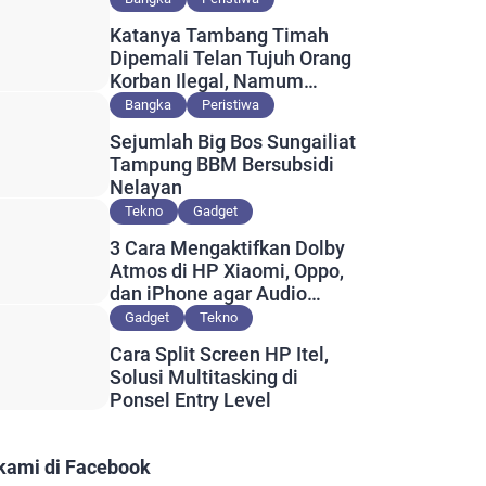
Katanya Tambang Timah
Dipemali Telan Tujuh Orang
Korban Ilegal, Namum
Muncul Slip Pembayaran
Bangka
Peristiwa
Berlogo PT Timah?
Sejumlah Big Bos Sungailiat
Tampung BBM Bersubsidi
Nelayan
Tekno
Gadget
3 Cara Mengaktifkan Dolby
Atmos di HP Xiaomi, Oppo,
dan iPhone agar Audio
Lebih Maksimal
Gadget
Tekno
Cara Split Screen HP Itel,
Solusi Multitasking di
Ponsel Entry Level
 kami di Facebook