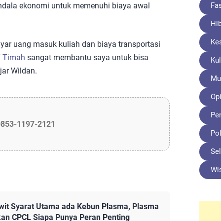
Fa
endala ekonomi untuk memenuhi biaya awal
Hi
Ke
ar uang masuk kuliah dan biaya transportasi
 Timah
sangat membantu saya untuk bisa
Kul
jar Wildan.
Mu
Opi
Pe
0853-1197-2121
Pol
Sel
Wi
it Syarat Utama ada Kebun Plasma, Plasma
kan CPCL Siapa Punya Peran Penting