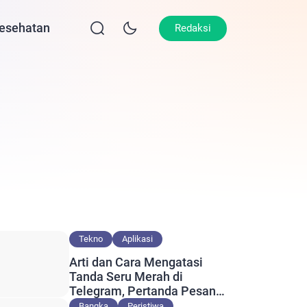
esehatan
Lifestyle
Olahraga
Opini
Redaksi
Tekno
Aplikasi
Arti dan Cara Mengatasi
Tanda Seru Merah di
Telegram, Pertanda Pesan
Gagal Terkirim?
Bangka
Peristiwa