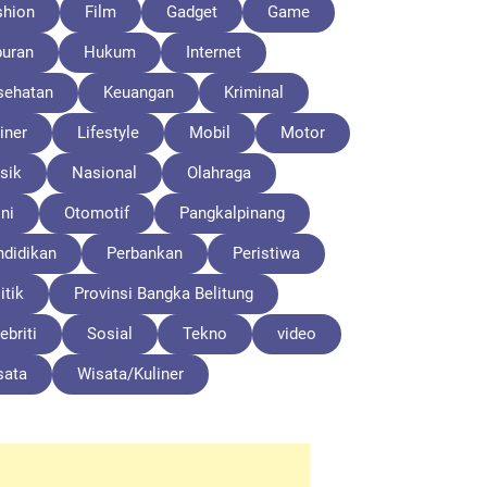
shion
Film
Gadget
Game
buran
Hukum
Internet
sehatan
Keuangan
Kriminal
iner
Lifestyle
Mobil
Motor
sik
Nasional
Olahraga
ni
Otomotif
Pangkalpinang
ndidikan
Perbankan
Peristiwa
itik
Provinsi Bangka Belitung
ebriti
Sosial
Tekno
video
sata
Wisata/Kuliner