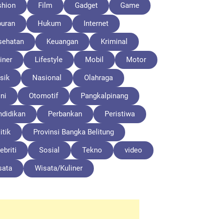
shion
Film
Gadget
Game
buran
Hukum
Internet
sehatan
Keuangan
Kriminal
iner
Lifestyle
Mobil
Motor
sik
Nasional
Olahraga
ni
Otomotif
Pangkalpinang
ndidikan
Perbankan
Peristiwa
itik
Provinsi Bangka Belitung
ebriti
Sosial
Tekno
video
sata
Wisata/Kuliner