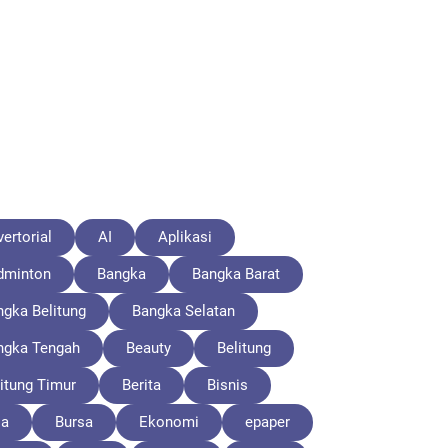
ertorial
AI
Aplikasi
dminton
Bangka
Bangka Barat
ngka Belitung
Bangka Selatan
ngka Tengah
Beauty
Belitung
itung Timur
Berita
Bisnis
la
Bursa
Ekonomi
epaper