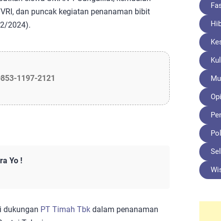
Fa
VRI, dan puncak kegiatan penanaman bibit
Hi
12/2024).
Ke
Kul
0853-1197-2121
Mu
Opi
Pe
Pol
Sel
a Yo !
Wi
si dukungan
PT Timah Tbk
dalam penanaman