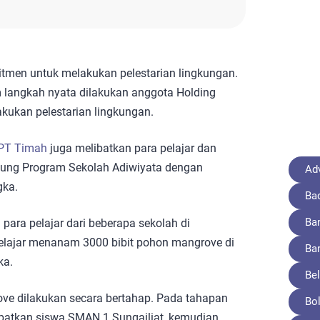
itmen untuk melakukan pelestarian lingkungan.
m langkah nyata dilakukan anggota Holding
kukan pelestarian lingkungan.
PT Timah
juga melibatkan para pelajar dan
kung Program Sekolah Adiwiyata dengan
Adv
gka.
Ba
Ba
h para pelajar dari beberapa sekolah di
lajar menanam 3000 bibit pohon mangrove di
Ba
ka.
Bel
ve dilakukan secara bertahap. Pada tahapan
Bo
batkan siswa SMAN 1 Sungailiat, kemudian