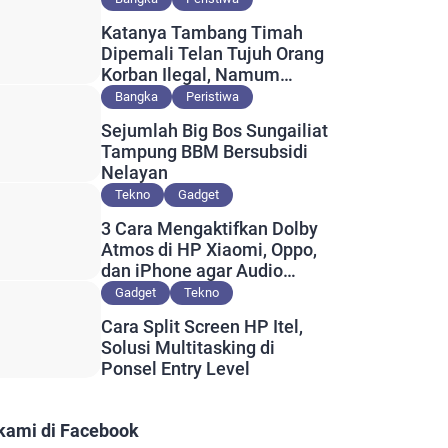
Katanya Tambang Timah
Dipemali Telan Tujuh Orang
Korban Ilegal, Namum
Muncul Slip Pembayaran
Bangka
Peristiwa
Berlogo PT Timah?
Sejumlah Big Bos Sungailiat
Tampung BBM Bersubsidi
Nelayan
Tekno
Gadget
3 Cara Mengaktifkan Dolby
Atmos di HP Xiaomi, Oppo,
dan iPhone agar Audio
Lebih Maksimal
Gadget
Tekno
Cara Split Screen HP Itel,
Solusi Multitasking di
Ponsel Entry Level
 kami di Facebook