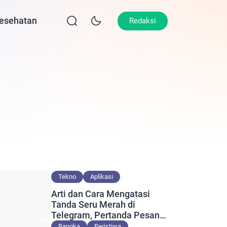
esehatan
Lifestyle
Olahraga
Opini
Redaksi
Tekno
Aplikasi
Arti dan Cara Mengatasi
Tanda Seru Merah di
Telegram, Pertanda Pesan
Gagal Terkirim?
Bangka
Peristiwa