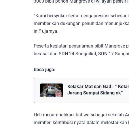
3000 bibit pohon Mangrove di wilayah pesisir P
“Kami bersyukur serta mengapresiasi sebesar-
memberikan dukungan penuh dan menunjukkan
ini,” ujarnya.
Peserta kegiatan penanaman bibit Mangrove pad
berasal dari SDN 24 Sungailiat, SDN 17 Sungail
Baca juga:
Kelakar Mat dan Gad : ” Ket
Jarang Sampai Sidang ok”
Heti menambahkan, bahwa sebagai sekolah Adi
memberi kontribusi nyata dalam melestarikan l