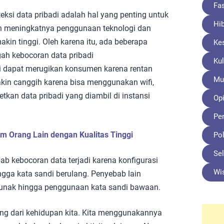
Fa
teksi data pribadi adalah hal yang penting untuk
Hi
 meningkatnya penggunaan teknologi dan
makin tinggi. Oleh karena itu, ada beberapa
Ke
ah kebocoran data pribadi
Kul
 dapat merugikan konsumen karena rentan
Mu
kin canggih karena bisa menggunakan wifi,
tkan data pribadi yang diambil di instansi
Opi
Pe
am Orang Lain dengan Kualitas Tinggi
Pol
Sel
b kebocoran data terjadi karena konfigurasi
Wi
ingga kata sandi berulang. Penyebab lain
lunak hingga penggunaan kata sandi bawaan.
ing dari kehidupan kita. Kita menggunakannya