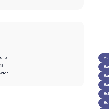
−
hone
Adv
ks
Ba
aktor
Ba
Ba
Bel
Bo