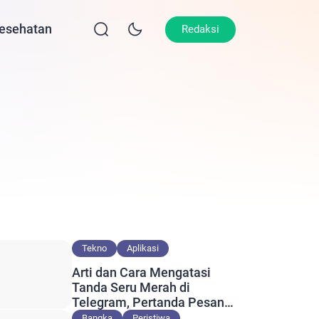
esehatan
Lifestyle
Olahraga
Opini
Redaksi
Tekno
Aplikasi
Arti dan Cara Mengatasi
Tanda Seru Merah di
Telegram, Pertanda Pesan
Gagal Terkirim?
Bangka
Peristiwa