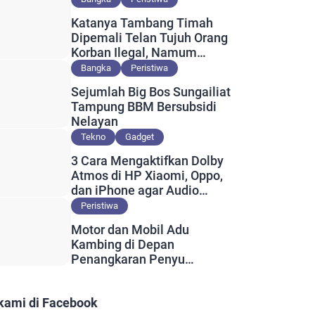
Katanya Tambang Timah
Dipemali Telan Tujuh Orang
Korban Ilegal, Namum
Muncul Slip Pembayaran
Bangka
Peristiwa
Berlogo PT Timah?
Sejumlah Big Bos Sungailiat
Tampung BBM Bersubsidi
Nelayan
Tekno
Gadget
3 Cara Mengaktifkan Dolby
Atmos di HP Xiaomi, Oppo,
dan iPhone agar Audio
Lebih Maksimal
Peristiwa
Motor dan Mobil Adu
Kambing di Depan
Penangkaran Penyu
Guntung, Satu Orang
Meninggal
 kami di Facebook