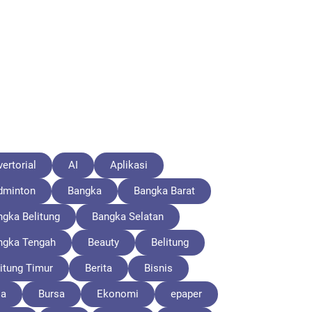
ertorial
AI
Aplikasi
dminton
Bangka
Bangka Barat
ngka Belitung
Bangka Selatan
ngka Tengah
Beauty
Belitung
itung Timur
Berita
Bisnis
la
Bursa
Ekonomi
epaper