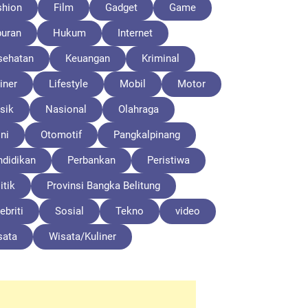
shion
Film
Gadget
Game
buran
Hukum
Internet
sehatan
Keuangan
Kriminal
iner
Lifestyle
Mobil
Motor
sik
Nasional
Olahraga
ni
Otomotif
Pangkalpinang
ndidikan
Perbankan
Peristiwa
itik
Provinsi Bangka Belitung
ebriti
Sosial
Tekno
video
sata
Wisata/Kuliner