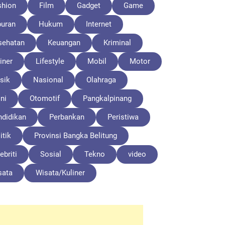
shion
Film
Gadget
Game
buran
Hukum
Internet
sehatan
Keuangan
Kriminal
iner
Lifestyle
Mobil
Motor
sik
Nasional
Olahraga
ni
Otomotif
Pangkalpinang
ndidikan
Perbankan
Peristiwa
itik
Provinsi Bangka Belitung
ebriti
Sosial
Tekno
video
sata
Wisata/Kuliner