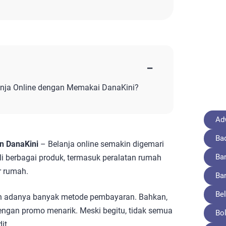
−
anja Online dengan Memakai DanaKini?
Adv
Ba
an DanaKini
– Belanja online semakin digemari
Ba
li berbagai produk, termasuk peralatan rumah
r rumah.
Ba
Bel
 adanya banyak metode pembayaran. Bahkan,
 dengan promo menarik. Meski begitu, tidak semua
Bo
it.