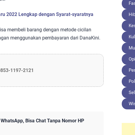
Fa
ru 2022 Lengkap dengan Syarat-syaratnya
Hi
Ke
 bisa membeli barang dengan metode cicilan
Kul
dengan menggunakan pembayaran dari DanaKini.
Mu
Opi
Pe
0853-1197-2121
Pol
Sel
Wi
i WhatsApp, Bisa Chat Tanpa Nomor HP