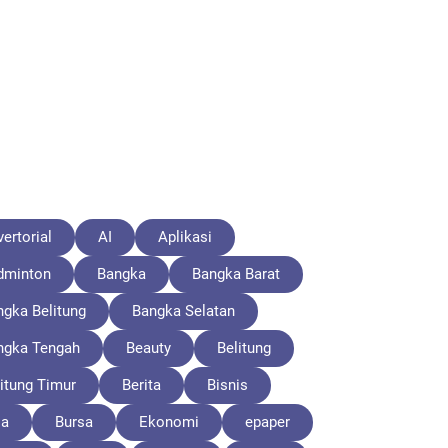
ertorial
AI
Aplikasi
dminton
Bangka
Bangka Barat
ngka Belitung
Bangka Selatan
ngka Tengah
Beauty
Belitung
itung Timur
Berita
Bisnis
la
Bursa
Ekonomi
epaper