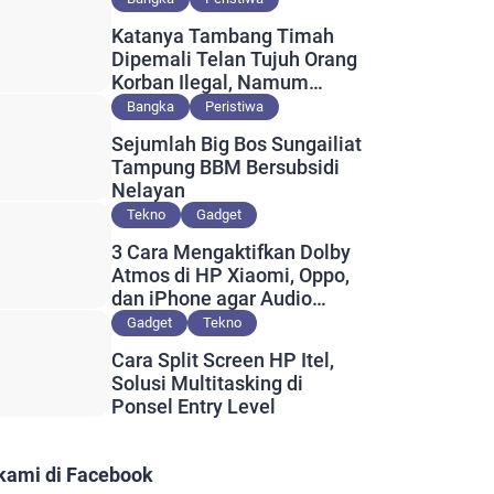
Katanya Tambang Timah
Dipemali Telan Tujuh Orang
Korban Ilegal, Namum
Muncul Slip Pembayaran
Bangka
Peristiwa
Berlogo PT Timah?
Sejumlah Big Bos Sungailiat
Tampung BBM Bersubsidi
Nelayan
Tekno
Gadget
3 Cara Mengaktifkan Dolby
Atmos di HP Xiaomi, Oppo,
dan iPhone agar Audio
Lebih Maksimal
Gadget
Tekno
Cara Split Screen HP Itel,
Solusi Multitasking di
Ponsel Entry Level
 kami di Facebook