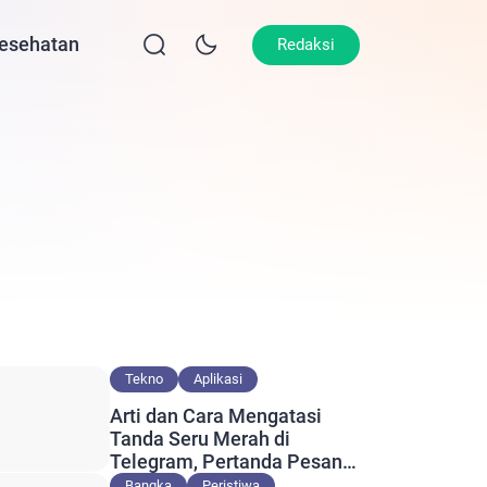
esehatan
Lifestyle
Olahraga
Opini
Redaksi
Tekno
Aplikasi
Arti dan Cara Mengatasi
Tanda Seru Merah di
Telegram, Pertanda Pesan
Gagal Terkirim?
Bangka
Peristiwa