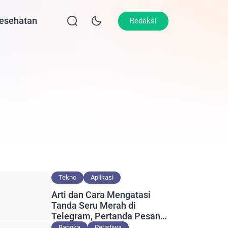
esehatan
Lifestyle
Olahraga
Opini
Redaksi
Tekno
Aplikasi
Arti dan Cara Mengatasi
Tanda Seru Merah di
Telegram, Pertanda Pesan
Gagal Terkirim?
Bangka
Peristiwa