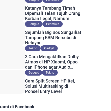
Katanya Tambang Timah
Dipemali Telan Tujuh Orang
Korban Ilegal, Namum
Muncul Slip Pembayaran
Bangka
Peristiwa
Berlogo PT Timah?
Sejumlah Big Bos Sungailiat
Tampung BBM Bersubsidi
Nelayan
Tekno
Gadget
3 Cara Mengaktifkan Dolby
Atmos di HP Xiaomi, Oppo,
dan iPhone agar Audio
Lebih Maksimal
Gadget
Tekno
Cara Split Screen HP Itel,
Solusi Multitasking di
Ponsel Entry Level
 kami di Facebook