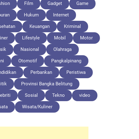
shion
Film
Gadget
Game
buran
Hukum
Internet
sehatan
Keuangan
Kriminal
iner
Lifestyle
Mobil
Motor
sik
Nasional
Olahraga
ni
Otomotif
Pangkalpinang
ndidikan
Perbankan
Peristiwa
itik
Provinsi Bangka Belitung
ebriti
Sosial
Tekno
video
sata
Wisata/Kuliner