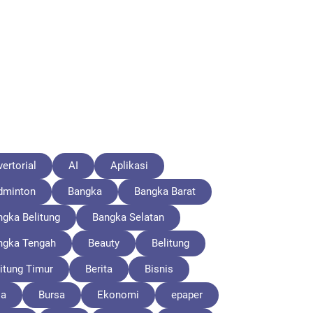
ertorial
AI
Aplikasi
dminton
Bangka
Bangka Barat
ngka Belitung
Bangka Selatan
ngka Tengah
Beauty
Belitung
itung Timur
Berita
Bisnis
la
Bursa
Ekonomi
epaper