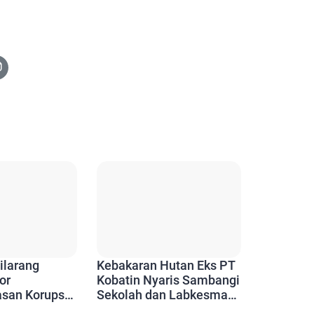
ilarang
Kebakaran Hutan Eks PT
or
Kobatin Nyaris Sambangi
san Korupsi
Sekolah dan Labkesmas,
engah, Tuai
Api Sempat Muncul di