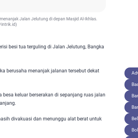
 menanjak Jalan Jelutung di depan Masjid Al-Ikhlas.
intrik.id)
isi besi tua terguling di Jalan Jelutung, Bangka
etika berusaha menanjak jalanan tersebut dekat
Adv
Ba
 besa keluar berserakan di sepanjang ruas jalan
Ba
anjang.
Ba
asih divakuasi dan menunggu alat berat untuk
Bel
Bo