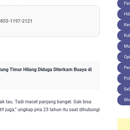
Fa
Hi
0853-1197-2121
Ke
Kul
Mu
Opi
Pe
itung Timur Hilang Diduga Diterkam Buaya di
Pol
Sel
Wi
gak tau. Tadi macet panjang banget. Gak bisa
if juga,” ungkap pria 23 tahun itu saat dihubungi