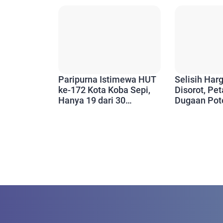
Sorotan
Paripurna Istimewa HUT
Selisih Har
ke-172 Kota Koba Sepi,
Disorot, Pe
Hanya 19 dari 30
Dugaan Pot
Anggota DPRD Hadir
Ditertibkan