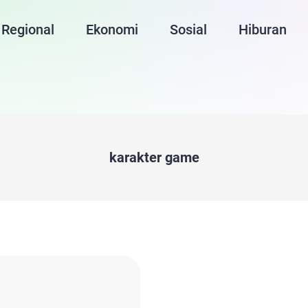
Regional
Ekonomi
Sosial
Hiburan
karakter game