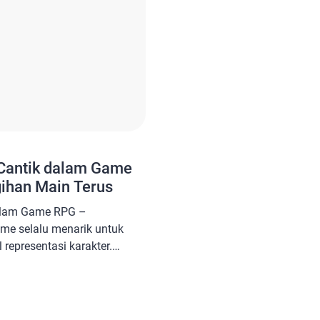
 Cantik dalam Game
gihan Main Terus
dalam Game RPG –
me selalu menarik untuk
 representasi karakter.
banyaknya perempuan yang
ng, kini banyak game
ter utama perempuan yang
n menampilkan karakter game