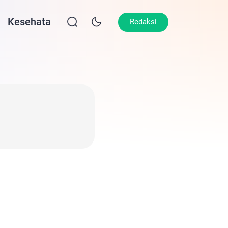
Kesehatan
Lifestyle
Olahraga
Opin
Redaksi