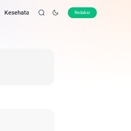
Kesehatan
Lifestyle
Olahraga
Opin
Redaksi