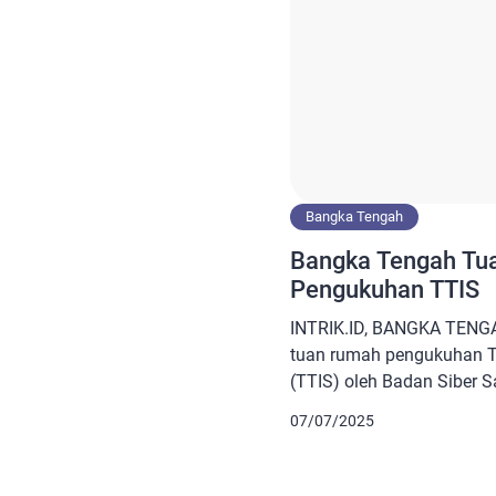
Bangka Tengah
Bangka Tengah Tu
Pengukuhan TTIS
INTRIK.ID, BANGKA TENGA
tuan rumah pengukuhan Ti
(TTIS) oleh Badan Siber 
Kegiatan ini akan dilaksa
07/07/2025
Gedung Serba Guna (GSG) 
instansi pemerintah di Pro
Sekertaris Dinas Kominfo