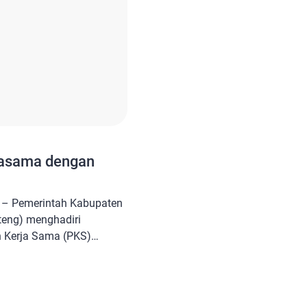
jasama dengan
– Pemerintah Kabupaten
eng) menghadiri
 Kerja Sama (PKS)
tronik dengan BSSN
ra) di Aula BSSN, Depok,
20/7/2022). Kepala Dinas
 Statistik Kabupaten