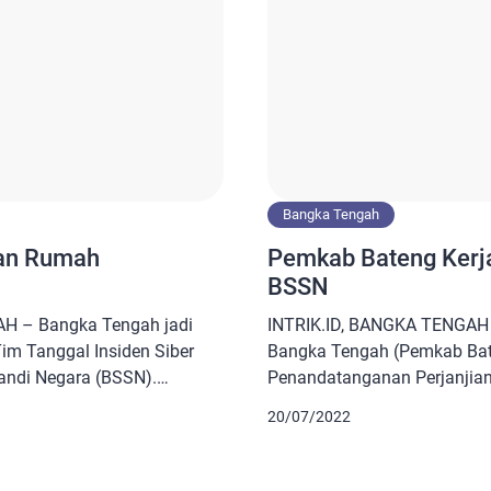
Bangka Tengah
an Rumah
Pemkab Bateng Ker
BSSN
H – Bangka Tengah jadi
INTRIK.ID, BANGKA TENGAH 
m Tanggal Insiden Siber
Bangka Tengah (Pemkab Bat
Sandi Negara (BSSN).
Penandatanganan Perjanjian
nakan Selasa (8/7/2025) di
Pemanfaatan Sertifikat Elek
20/07/2022
yang diikuti seluruh
(Badan Siber dan Sandi Nega
vinsi Bangka Belitung.
Provinsi Jawa Barat, Rabu (
sta Bangka Tengah, Yodie
Komunikasi, Informatika dan