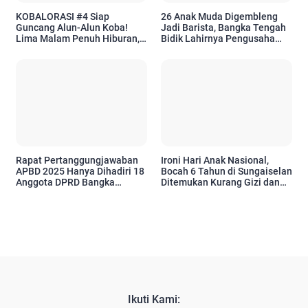
KOBALORASI #4 Siap
26 Anak Muda Digembleng
Guncang Alun-Alun Koba!
Jadi Barista, Bangka Tengah
Lima Malam Penuh Hiburan,
Bidik Lahirnya Pengusaha
UMKM, hingga Jejak Sejarah
Kopi Baru
Kota
Rapat Pertanggungjawaban
Ironi Hari Anak Nasional,
APBD 2025 Hanya Dihadiri 18
Bocah 6 Tahun di Sungaiselan
Anggota DPRD Bangka
Ditemukan Kurang Gizi dan
Tengah
Tinggal di Rumah Tanpa
Listrik
Ikuti Kami: