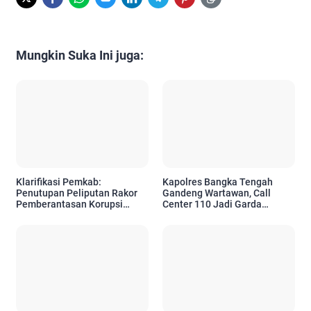
Mungkin Suka Ini juga:
Klarifikasi Pemkab:
Kapolres Bangka Tengah
Penutupan Peliputan Rakor
Gandeng Wartawan, Call
Pemberantasan Korupsi
Center 110 Jadi Garda
Merupakan Permintaan KPK
Terdepan Layanan Darurat
untuk Warga