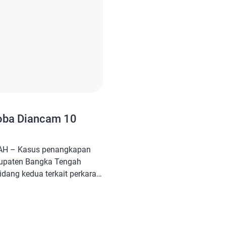
oba Diancam 10
AH – Kasus penangkapan
abupaten Bangka Tengah
idang kedua terkait perkara
22). Wakil Ketua Pengadilan
ningsih mengatakan agenda
an Rabu (3/8/2022).
melakukan sidang yang