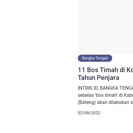
Bangka Tengah
11 Bos Timah di K
Tahun Penjara
INTRIK.ID, BANGKA TENG
sebelas ‘bos timah’ di K
(Bateng) akan dilakukan s
perjudian, Selasa (2/8/20
02/08/2022
Negeri Koba, Derit Werdi
sidang tersebut dijadwalk
“Sebelumnya kami sudah 